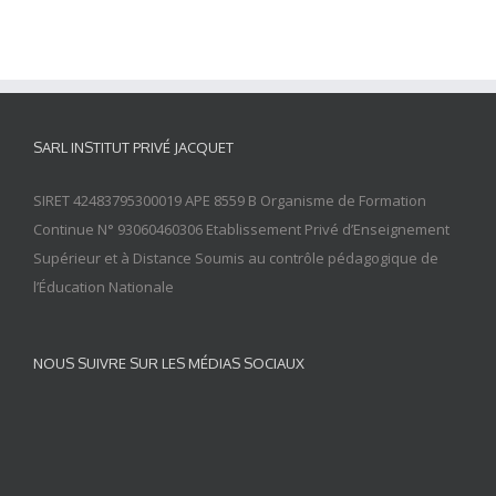
SARL INSTITUT PRIVÉ JACQUET
SIRET 42483795300019 APE 8559 B Organisme de Formation
Continue N° 93060460306 Etablissement Privé d’Enseignement
Supérieur et à Distance Soumis au contrôle pédagogique de
l’Éducation Nationale
NOUS SUIVRE SUR LES MÉDIAS SOCIAUX