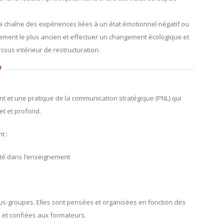
a chaîne des expériences liées à un état émotionnel négatif ou
nement le plus ancien et effectuer un changement écologique et
cessus intérieur de restructuration.
?
nt et une pratique de la communication stratégique (PNL) qui
et et profond.
t :
ité dans l’enseignement
s-groupes. Elles sont pensées et organisées en fonction des
 et confiées aux formateurs.