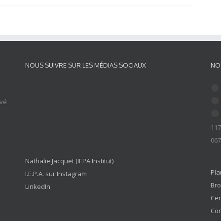
NOUS SUIVRE SUR LES MÉDIAS SOCIAUX
NO
ivé
117
067
Nathalie Jacquet (IEPA Institut)
Pla
I.E.P.A. sur Instagram
Bro
LinkedIn
Cer
Con