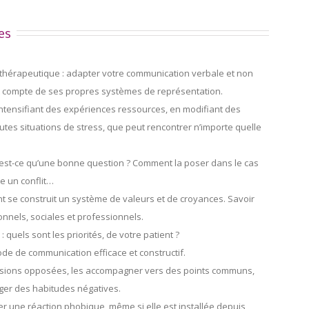
es
 thérapeutique : adapter votre communication verbale et non
nt compte de ses propres systèmes de représentation.
 intensifiant des expériences ressources, en modifiant des
utes situations de stress, que peut rencontrer n’importe quelle
’est-ce qu’une bonne question ? Comment la poser dans le cas
e un conflit…
 se construit un système de valeurs et de croyances. Savoir
nels, sociales et professionnels.
: quels sont les priorités, de votre patient ?
de de communication efficace et constructif.
visions opposées, les accompagner vers des points communs,
anger des habitudes négatives.
 une réaction phobique, même si elle est installée depuis