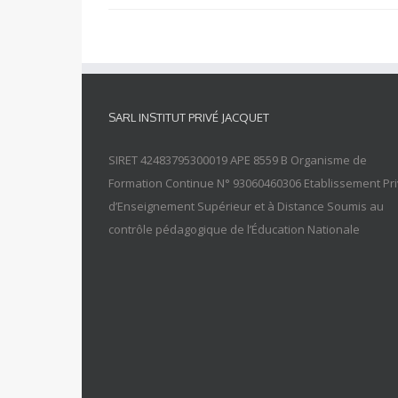
SARL INSTITUT PRIVÉ JACQUET
SIRET 42483795300019 APE 8559 B Organisme de
Formation Continue N° 93060460306 Etablissement Pr
d’Enseignement Supérieur et à Distance Soumis au
contrôle pédagogique de l’Éducation Nationale