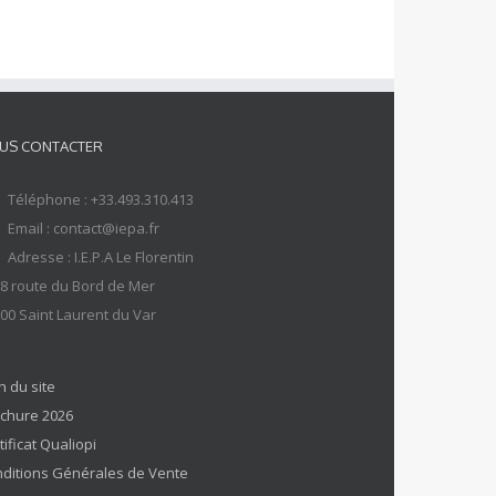
US CONTACTER
Téléphone : +33.493.310.413
Email : contact@iepa.fr
Adresse : I.E.P.A Le Florentin
8 route du Bord de Mer
00 Saint Laurent du Var
n du site
chure 2026
tificat Qualiopi
ditions Générales de Vente